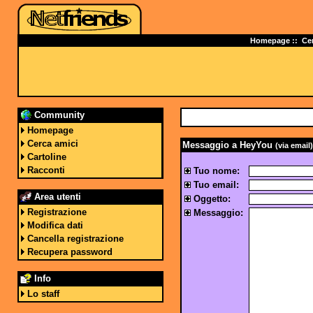
Homepage
::
Ce
Community
Homepage
Cerca amici
Messaggio a HeyYou
(via email)
Cartoline
Racconti
Tuo nome:
Tuo email:
Area utenti
Oggetto:
Registrazione
Messaggio:
Modifica dati
Cancella registrazione
Recupera password
Info
Lo staff