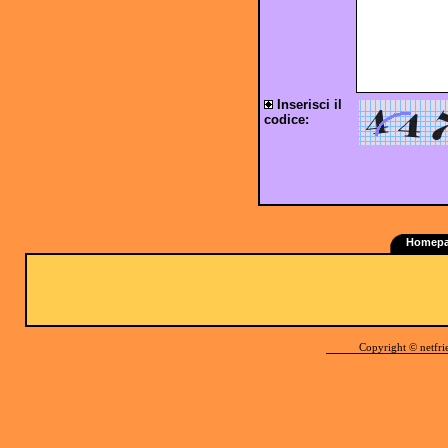
Inserisci il
codice:
Homep
Copyright © netfri